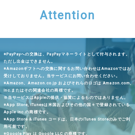
Attention
※
PayPayへの交換は、PayPayマネーライトとして付与されます。
ただし出金はできません。
※
Amazonギフトへの交換に関するお問い合わせはAmazonではお
受けしておりません。当サービスにお問い合わせください。
※
Amazon、Amazon.co.jp およびそれらのロゴは Amazon.com,
Inc.またはその関連会社の商標です。
※
当サービスはAppleの提供・協賛によるものではありません。
※
App Store, iTunesは米国およびその他の国々で登録されている
Apple Inc.の商標です。
※
App Store & iTunes コードは、日本のiTunes Storeのみでご利
用可能です。
※
Google Play は Google LLC の商標です。